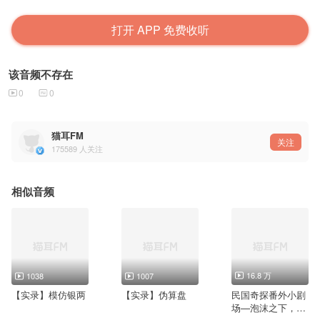
打开 APP 免费收听
该音频不存在
0
0
猫耳FM
关注
175589
人关注
相似音频
16.8 万
1038
1007
【实录】模仿银两
【实录】伪算盘
民国奇探番外小剧
场—泡沫之下，上