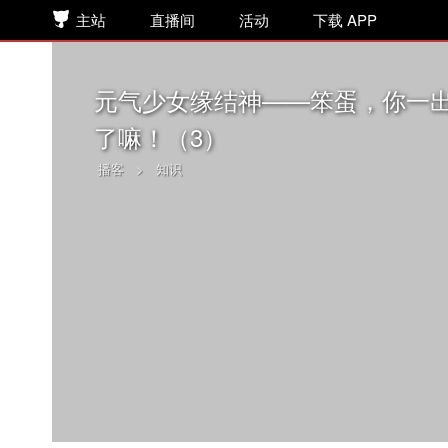
主站
直播间
活动
下载 APP
元气少女缘结神——笨蛋，你一
了嘛！（3）
播客
>
知识