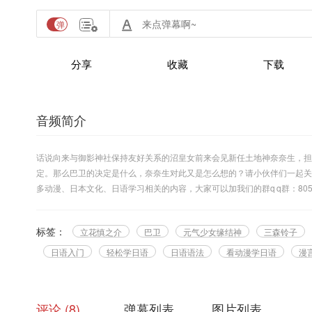
分享
收藏
下载
音频简介
话说向来与御影神社保持友好关系的沼皇女前来会见新任土地神奈奈生，担
定。那么巴卫的决定是什么，奈奈生对此又是怎么想的？请小伙伴们一起关
多动漫、日本文化、日语学习相关的内容，大家可以加我们的群q q群：8056
标签：
立花慎之介
巴卫
元气少女缘结神
三森铃子
日语入门
轻松学日语
日语语法
看动漫学日语
漫
评论
8
弹幕列表
图片列表