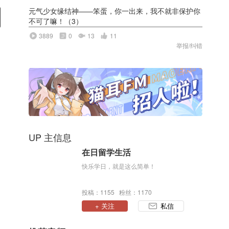
元气少女缘结神——笨蛋，你一出来，我不就非保护你
不可了嘛！（3）
3889
0
13
11
举报/纠错
UP 主信息
在日留学生活
快乐学日，就是这么简单！
投稿：1155 粉丝：1170
+ 关注
私信