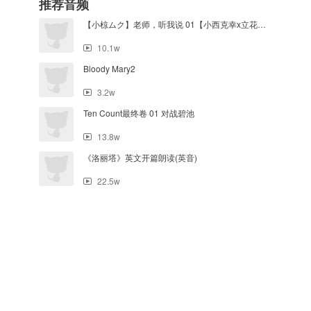
推荐音频
【小椋ムク】老师，听我说 01【小西克幸x立花慎之介】
10.1w
Bloody Mary2
3.2w
Ten Count最终卷 01 对战碧池
13.8w
《洛丽塔》英文开篇朗读(英音)
22.5w