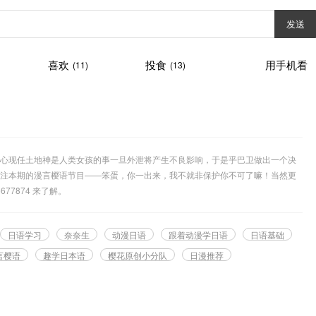
发送
喜欢
投食
用手机看
(11)
(13)
心现任土地神是人类女孩的事一旦外泄将产生不良影响，于是乎巴卫做出一个决
注本期的漫言樱语节目——笨蛋，你一出来，我不就非保护你不可了嘛！当然更
77874 来了解。
日语学习
奈奈生
动漫日语
跟着动漫学日语
日语基础
言樱语
趣学日本语
樱花原创小分队
日漫推荐