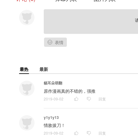
表情
最热
最新
貓耳朵萌翻
原作漫画真的不错的，强推
2019-09-02
回复
y1y1y13
情敌拔刀！
2019-09-02
回复