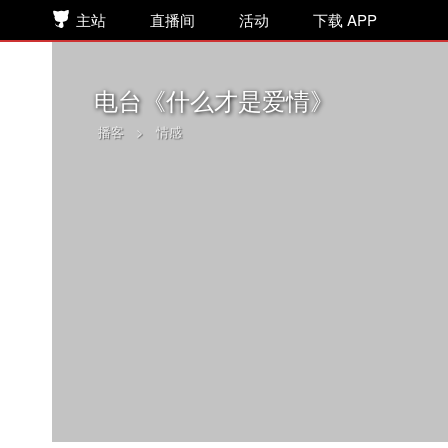
主站
直播间
活动
下载 APP
电台《什么才是爱情》
播客
>
情感