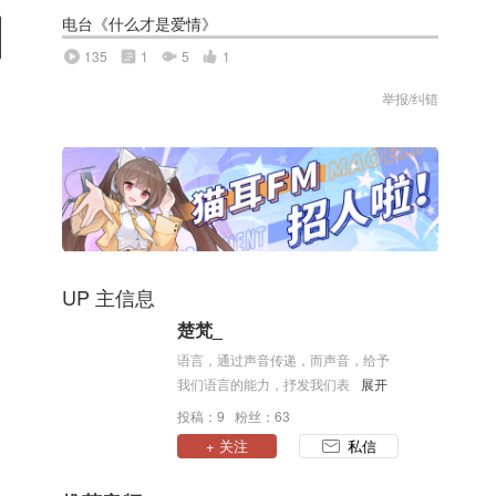
电台《什么才是爱情》
135
1
5
1
举报/纠错
UP 主信息
楚梵_
语言，通过声音传递，而声音，给予
我们语言的能力，抒发我们表达的情
展开
怀，传递我们情绪的感慨，放纵我们
投稿：9 粉丝：63
真挚的爱。
+ 关注
私信