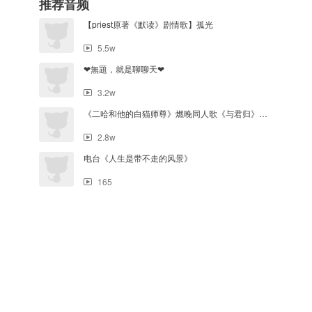
推荐音频
【priest原著《默读》剧情歌】孤光
5.5w
❤無題，就是聊聊天❤
3.2w
《二哈和他的白猫师尊》燃晚同人歌《与君归》（剧情版）
2.8w
电台《人生是带不走的风景》
165