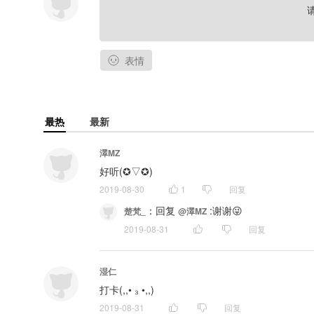
表情
最热
最新
濢MZ
好听(✪▽✪)
2019-08-30
1
回复
：
回复 
 :谢谢😜
楚梵_
@濢MZ
2019-08-31
回复
湿仁
打卡(,,• ₃ •,,)
2019-08-31
回复