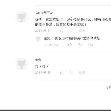
从萌芽到开花
好听！这次吃饭了。😗👍爱情是什么，哪有那
的爱不是爱，短暂的爱不是爱呢？
2019-08-31
回复
：
回复 
 :爱情💏就是…
楚梵_
@二糖的萌芽
2019-08-31
回复
姝佚
打卡打卡
2019-08-30
回复
没