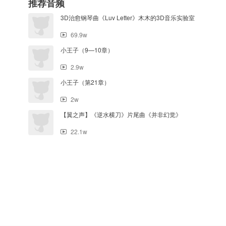
推荐音频
3D治愈钢琴曲《Luv Letter》木木的3D音乐实验室
69.9w
小王子（9—10章）
2.9w
小王子（第21章）
2w
【翼之声】《逆水横刀》片尾曲《并非幻觉》
22.1w