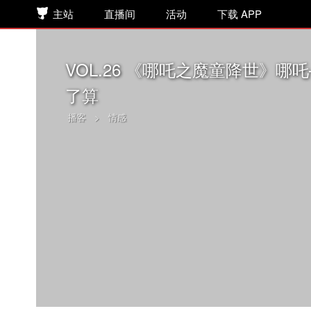
主站
直播间
活动
下载 APP
VOL.26 《哪吒之魔童降世》
了算
播客
>
情感