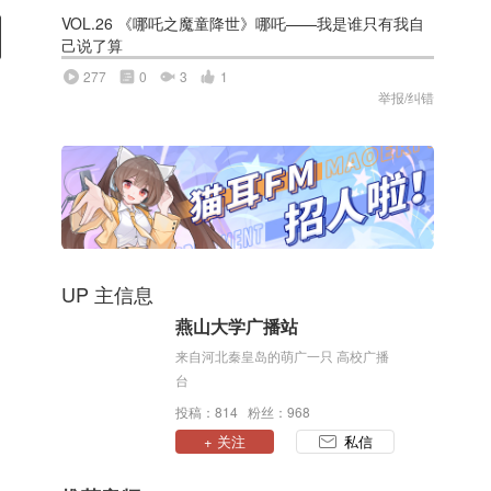
VOL.26 《哪吒之魔童降世》哪吒——我是谁只有我自
己说了算
277
0
3
1
举报/纠错
UP 主信息
燕山大学广播站
来自河北秦皇岛的萌广一只 高校广播
台
投稿：814 粉丝：968
+ 关注
私信