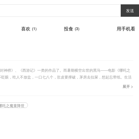
发送
喜欢
投食
用手机看
(1)
(3)
封神榜》、《西游记》一类的作品了。而暑期横空出世的黑马——电影《哪吒之
不眨眼，吃人不放盐，一口七八个，肚皮要撑破，茅房去拉屎，想起忘带纸。生活
你累不累，不如瘫在床上睡。来来回回千百遍，小爷也是很疲倦。”说出这样一番
展开 >
哪吒之魔童降世