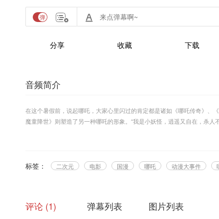
分享
收藏
下载
音频简介
在这个暑假前，说起哪吒，大家心里闪过的肯定都是诸如《哪吒传奇》、《
魔童降世》则塑造了另一种哪吒的形象。“我是小妖怪，逍遥又自在，杀人
你全是泪，没死就得活受罪，越是折腾越倒霉，越有追求越悲催，垂死挣扎
话的哪吒究竟是一个怎样的人呢？让我们一起来看看吧。
歌单：
肥皂菌 - 《万神纪》
标签：
二次元
电影
国漫
哪吒
动漫大事件
张碧晨 - 《今后我与自己流浪》
GAI、大痒痒 - 《哪吒》
评论
1
弹幕列表
图片列表