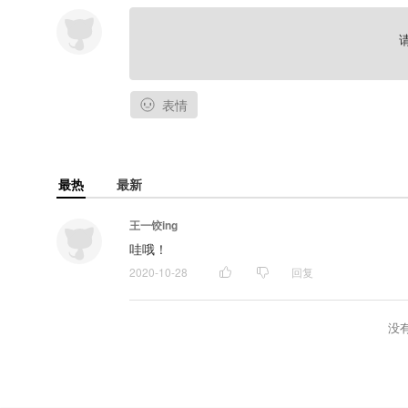
表情
最热
最新
王一饺ing
哇哦！
2020-10-28
回复
没