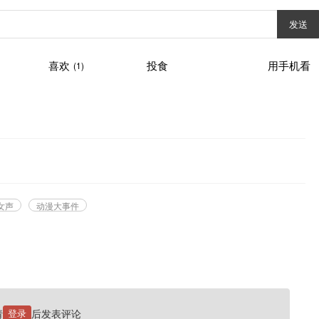
发送
喜欢
投食
用手机看
(1)
女声
动漫大事件
请
登录
后发表评论