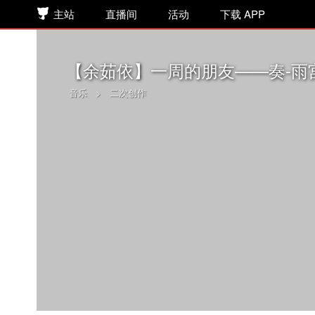
主站
直播间
活动
下载 APP
【余茹依】一周的朋友——奏-雨
音乐
>
二次创作