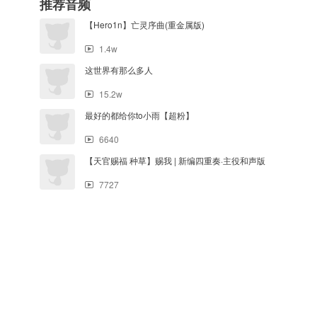
推荐音频
【Hero1n】亡灵序曲(重金属版)
1.4w
这世界有那么多人
15.2w
最好的都给你to小雨【超粉】
6640
【天官赐福 种草】赐我 | 新编四重奏·主役和声版
7727