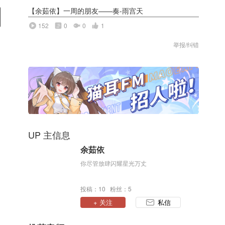
【余茹依】一周的朋友——奏-雨宫天
152
0
0
1
举报/纠错
UP 主信息
余茹依
你尽管放肆闪耀星光万丈
投稿：10 粉丝：5
+ 关注
私信