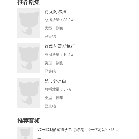
推荐剧集
再见阿尔法
总播放量：
23.9w
类型：
剧集
已完结
红线的缓期执行
总播放量：
16.4w
类型：
剧集
已完结
黑，还是白
总播放量：
5.7w
类型：
剧集
已完结
推荐音频
VOMIC我的霸道学弟【完结】《一弦定音》4话 逢坂良太&小野友树