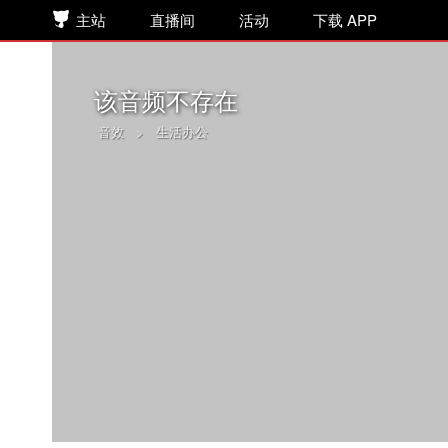
主站
直播间
活动
下载 APP
该音频不存在
音效
>
生活办公