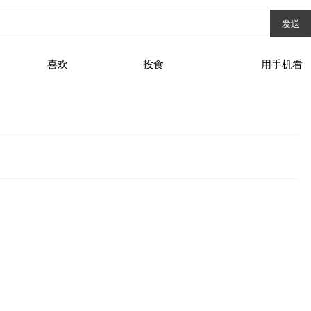
发送
喜欢
投食
用手机看