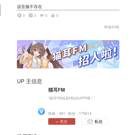
该音频不存在
0
0
0
0
举报/纠错
UP 主信息
猫耳FM
“猫耳FM就是M站的APP哦！”
投稿：491 粉丝：175614
+ 关注
私信