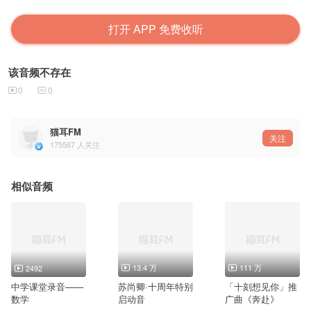
打开 APP 免费收听
该音频不存在
0
0
猫耳FM
关注
175567
人关注
相似音频
13.4 万
111 万
2492
中学课堂录音——
苏尚卿·十周年特别
「十刻想见你」推
数学
启动音
广曲《奔赴》