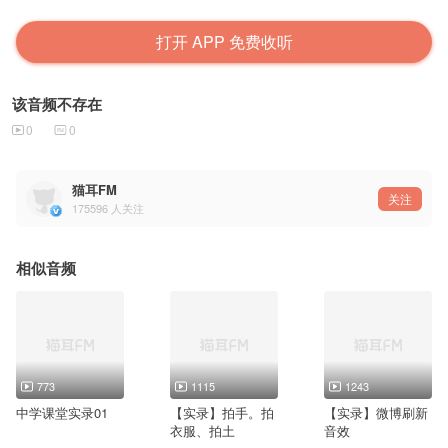
打开 APP 免费收听
该音频不存在
0
0
猫耳FM
关注
175596
人关注
相似音频
773
1115
1243
中学课堂实录01
【实录】拍手。拍
【实录】微博刷新
衣服、拍土
音效