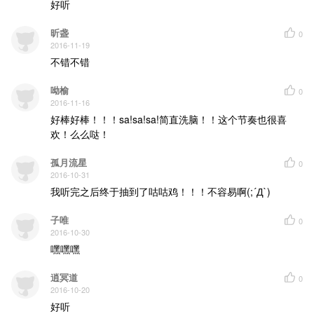
好听
青龙陷 朱雀避
四方守护封印毕
天地覆 阴阳逆
昕盏
0
不过亦是亦非亦正亦鄙
2016-11-19
纵 酿旧错
不错不错
心意决绝护王都
阴气净 梦魇逐
旧敌化友来相助
呦榆
0
万鬼避 式神佑
2016-11-16
威名远扬名侯负
阵法作 符咒成
好棒好棒！！！sa!sa!sa!简直洗脑！！这个节奏也很喜
镇阴阳两界方守八方稳固
欢！么么哒！
魔矢破 封印除
孤月流星
0
梦中蝶语隐命数
2016-10-31
犬神依 狐妖服
五行相克亦相出
我听完之后终于抽到了咕咕鸡！！！不容易啊(;´Д`)
童子笑 雨女哭
恶灵善心时难覆
本我迷 阴阳路
子唯
0
不知孰是孰非孰正孰误
2016-10-30
人双生 黑白离
嘿嘿嘿
生死相隔难相忆
怨气聚 自难敌
幸有友依身可寄
逍冥道
0
青龙陷 朱雀避
2016-10-20
四方守护封印毕
天地覆 阴阳逆
好听
不过亦是亦非亦正亦鄙