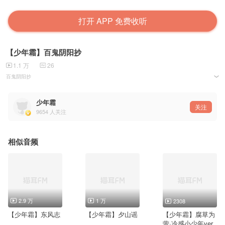
打开 APP 免费收听
【少年霜】百鬼阴阳抄
1.1 万
26
百鬼阴阳抄
原唱：西瓜Kune
作词：色太
少年霜
作曲：乌龟Sui
关注
9654
人关注
编曲：乌龟Sui
演唱：少年霜
混缩：凌乱新晴
太鼓达人组：少年霜×情桑_Eric
CV：杉山纪彰【雾？！】
相似音频
桓武迁京 天下冀升平
百鬼夜行 魑魅魍魉难安宁
身着狩衣 护黎民百姓
阴阳两界 唯有吾等方通行
长更入夜 青灯亦化形
天狗喰月 幽幽狐火燎乡町
2.9 万
1 万
2308
「現成真姿 喼喼如律令」
邪魔尽退散 莫伤我 生人命
【少年霜】东风志
【少年霜】夕山谣
【少年霜】腐草为
萤·冷感小少年ver.
魔矢破 封印除