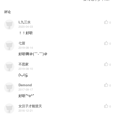
梦中蝶语隐命数
犬神依 狐妖服
五行相克亦相出
评论
童子笑 雨女哭
恶灵善心时难覆
本我迷 阴阳路
L九三水
0
不知孰是孰非孰正孰误
2020-04-03
虽 旧忆失
！！好听
心意决绝护王都
母子别 夫妻合
七苗
秋枫林中红叶服
0
万鬼避 式神佑
2019-08-14
威名远扬名侯负
好听啊＠(￣-￣)＠
阵法作 符咒成
镇阴阳两界亦守八方稳固
不思家
0
黑夜山下 鬼门危机显
2019-08-10
兄妹情深 奈何神氏把祭献
(•̀ᴗ•́)و ̑̑
手持长弓 除妖箭在弦
阴阳两界 作乱之鬼终受谴
Demond
0
凤火难近 数百年人间
2017-09-17
咒印难除 占卜天命无戏言
「臨兵闘者 皆陣列在前」
好听*^o^*
阴阳会归一 尽神道 持正念
人双生 黑白离
女汉子才能逆天
0
生死相隔难相忆
2016-12-21
怨气聚 自难敌
幸有友依身可寄