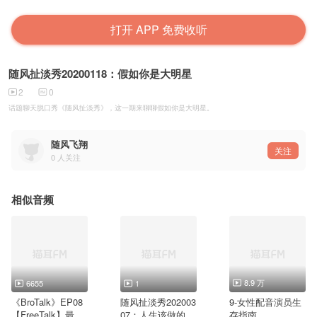
打开 APP 免费收听
随风扯淡秀20200118：假如你是大明星
2
0
话题聊天脱口秀《随风扯淡秀》，这一期来聊聊假如你是大明星。
随风飞翔
关注
0
人关注
相似音频
8.9 万
6655
1
《BroTalk》EP08
随风扯淡秀202003
9-女性配音演员生
【FreeTalk】最近
07：人生该做的10
存指南