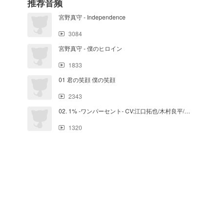
推荐音频
宮野真守 - Independence
3084
宮野真守 - 僕のヒロイン
1833
01 君の笑顔 僕の笑顔
2343
02. 1% -ワンパーセント- CV:江口拓也/木村良平/代永翼
1320