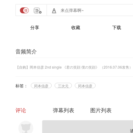
分享
收藏
下载
音频简介
【自购】岡本信彦 2nd single 《君の笑顔 僕の笑顔》 （2016.07.06发售）
标签：
冈本信彦
三次元
冈本信彦
评论
弹幕列表
图片列表