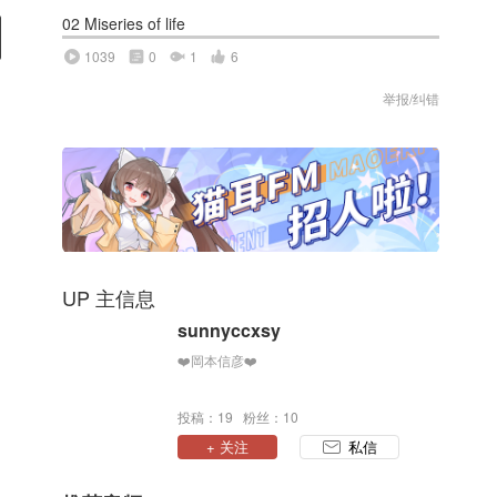
02 Miseries of life
1039
0
1
6
举报/纠错
UP 主信息
sunnyccxsy
❤️岡本信彦❤️
投稿：19 粉丝：10
+ 关注
私信