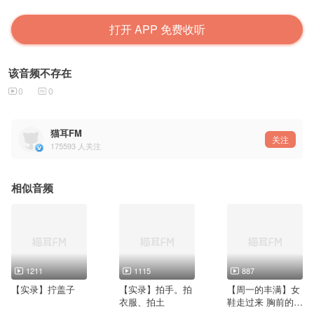
打开 APP 免费收听
该音频不存在
0
0
猫耳FM
关注
175593
人关注
相似音频
1211
1115
887
【实录】拧盖子
【实录】拍手。拍
【周一的丰满】女
衣服、拍土
鞋走过来 胸前的牌