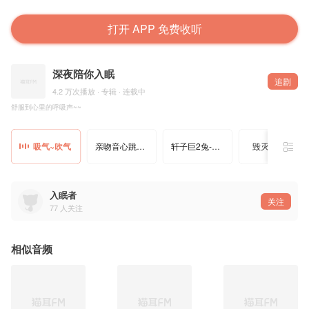
打开 APP 免费收听
深夜陪你入眠
追剧
4.2 万次播放 · 专辑 · 连载中
舒服到心里的呼吸声~~
吸气~吹气
亲吻音心跳水声
轩子巨2兔-掏耳按摩
毁灭式掏耳
入眠者
关注
77
人关注
相似音频