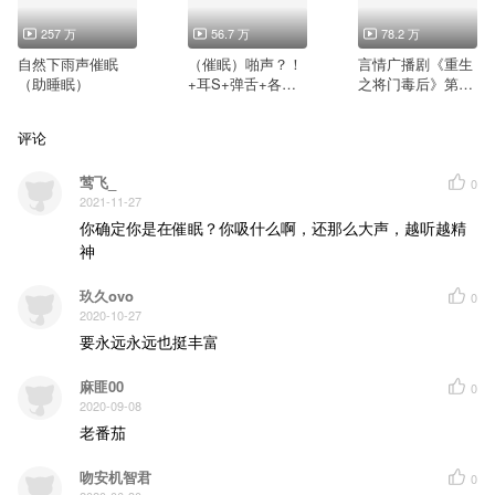
257 万
56.7 万
78.2 万
自然下雨声催眠
（催眠）啪声？！
言情广播剧《重生
（助睡眠）
+耳S+弹舌+各种
之将门毒后》第一
触发音
季 白噪音·听雨
评论
莺飞_
0
2021-11-27
你确定你是在催眠？你吸什么啊，还那么大声，越听越精
神
玖久ovo
0
2020-10-27
要永远永远也挺丰富
麻匪00
0
2020-09-08
老番茄
吻安机智君
0