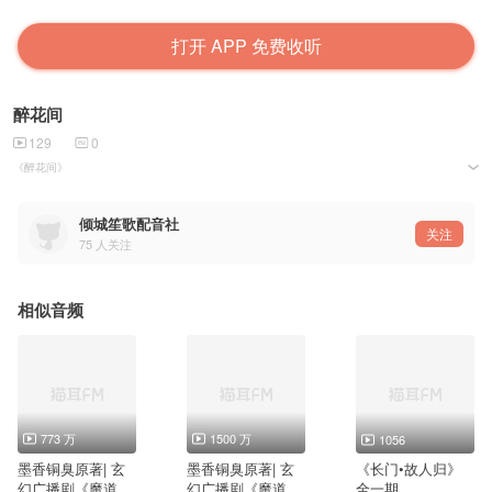
打开 APP 免费收听
醉花间
129
0
《醉花间》
作曲 : 米茶
作词 : 十二兄
编曲：龙龙
倾城笙歌配音社
原唱：少年霜
关注
75
人关注
翻唱：易点
混音：林凡
美工：将驰
PV：雪夜银狐/青黛幽莹
出品：倾城笙歌配音社
相似音频
773 万
1500 万
1056
墨香铜臭原著| 玄
墨香铜臭原著| 玄
《长门•故人归》
幻广播剧《魔道祖
幻广播剧《魔道祖
全一期