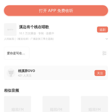
打开 APP 免费收听
溪边有个桃在唱歌
追剧
10.1 万次播放 · 专辑 · 连载中
人间纵我 (《魔道祖师》广播剧第三季主题曲)
【合】
飒飒世间
正邪两分几清浊
爱你是写在雪中的诗
贪痴嗔恚最难洒脱
通天道
寸步寸险杀声破
恍然不过茶余后谁说
-
桃溪辞OVO
作词：丹歌Aron@-浓缩排骨-
关注
作编曲：litterzy@litterzy
421
人关注
原唱：吾恩@吾恩_5n_ 、余夏@朱强是个大吃货
笛子：水玥儿@水玥兒
出品：猫耳FM@猫耳FM
翻唱：月见凉子@-月见凉子、十二@是十二二吖w
相似音频
修对：十二
混音：商陆@商陆w
美工：吴蓦@吴蓦是个复读机
题字：月见凉子
-
【十二】