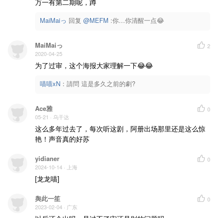
万一有第二期呢，蹲
MaiMaiっ
回复 
@MEFM
 :你…你清醒一点😂
MaiMaiっ
2
2020-04-25
为了过审，这个海报大家理解一下😂😂
喵喵xN
：
請問 這是多久之前的劇?
Ace雅
0
05-21
· 乌干达
这么多年过去了，每次听这剧，阿册出场那里还是这么惊
艳！声音真的好苏
yidianer
0
2024-10-14
· 上海
[龙龙喵]
舆此一笙
0
2023-02-04
· 广东