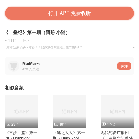
打开 APP 免费收听
《二叠纪》第一期（阿册 小随）
1412
4
【看看这豪华的cv阵容！！我做梦都希望能出第二期QAQ】
STAFF
原著：河汉
MaiMaiっ
策编：菠萝丸子【春色惊鸿】
关注
428
人关注
导演：Yvonne滢【小鸡快跑】、菠萝丸子【春色惊鸿】
后期：不忆
美工：雅君
宣传：桃个
协助：鱼干【电啵组】、拾贰【水岸聆音】
相似音频
CAST
报幕：倒吊男
苏远：小随【涅槃工作室】
郁辰：阿册【决意同人】
宋舒扬：白玉京【决意同人】
李逸清：南宫曦野【春色惊鸿】
周凡：风允之【剪刀剧团】
1.5 万
2311
1614
苏欣：林簌【白羊工作室】
莱斯特：南悠【水岸聆音】
《三步上篮》第一
《逃之夭夭》第一
现代纯爱广播剧
狄飞：X杰
期（Holynight 小
期（Linky 小随）
《一往执念》番外
钱丰：水易冬华