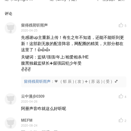
孙胜：阿十【XP工作室】
随）
阮辉：正经太郎【决意同人】
王决：小V【心水蓝音】
评论
钟志承：清影轩阳【蓝颜倾音】
薛管教：蓝调【四月一日工作室】
龙套团：冷焱【Sand&Flower】、画大仙、向以辰【心水蓝音】、无情游【鸳缘工作室】、泽
留得残荷听雨声
5
2020-04-25
ED
《刑》
曲：岚ヶ丘
先感谢up主重新上传！有生之年不知道，还能不能听到更
词：雲木香【98囧人组】
新！这部剧无敌的配音阵容，网配圈的精英，大部分都在
唱：林碧落【艾蜉音域】＆【涅槃工作室】
后期：花世【水岸聆音】
这里了！👍👍👍

关键词：监狱/强强/年上/相爱相杀/HE

腹黑独裁监狱长➕倔强囚犯少年受

✌✌✌
留得残荷听雨声
：
💗  ( 郁 辰 ) ( 攻 ) ➕ ( 苏 远 ) ( 受 )  💕
云中漫步0309
4
2020-04-26
阿册声音咋就这么好听呢
MEFM
2
2020-08-24