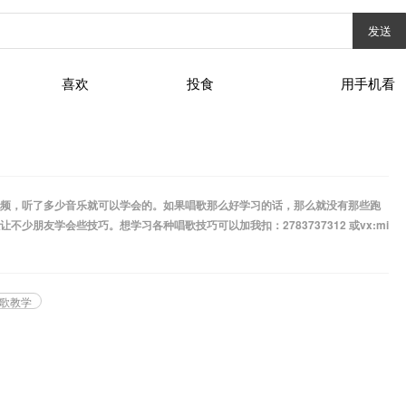
发送
喜欢
投食
用手机看
频，听了多少音乐就可以学会的。如果唱歌那么好学习的话，那么就没有那些跑
朋友学会些技巧。想学习各种唱歌技巧可以加我扣：2783737312 或vx:mi
歌教学