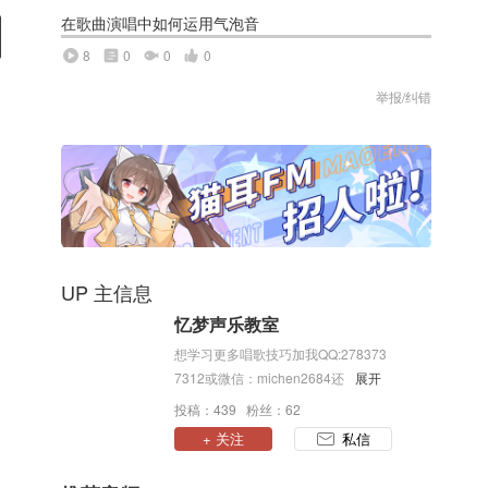
在歌曲演唱中如何运用气泡音
8
0
0
0
举报/纠错
UP 主信息
忆梦声乐教室
想学习更多唱歌技巧加我QQ:278373
7312或微信：michen2684还有更多
展开
唱歌技巧免费分享哦
投稿：439 粉丝：62
+ 关注
私信