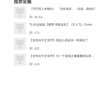
推荐音频
《守灯塔人的独白》 「为你读诗」：肖战、路知行
58.4w
To 好运姐姐【紫牌18级冠名】《天上飞》Cover Saddoggy
475
【女性向中文音声】我这么喜欢你一哄就好了
820
【女性向中文音声】当一个游戏主播被翻到以前是个音声主播的时候
249