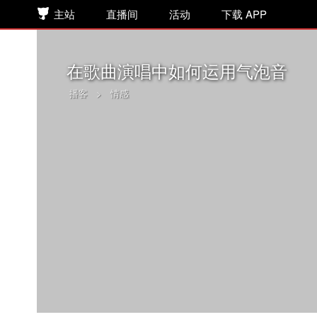
主站
直播间
活动
下载 APP
在歌曲演唱中如何运用气泡音
播客
>
情感