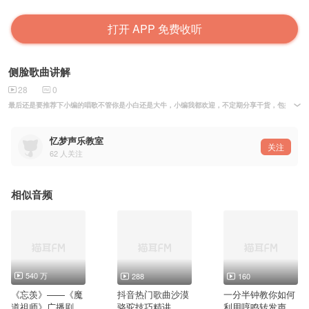
打开 APP 免费收听
侧脸歌曲讲解
28
0
最后还是要推荐下小编的唱歌不管你是小白还是大牛，小编我都欢迎，不定期分享干货，包括小编自
每天晚上20:00都会开直播给大家分享唱歌声乐知识和路线方法，群里会不定期更新最新的教程
忆梦声乐教室
关注
62
人关注
相似音频
540 万
288
160
《忘羡》——《魔
抖音热门歌曲沙漠
一分半钟教你如何
道祖师》广播剧第
骆驼技巧精讲
利用哼鸣转发声唱