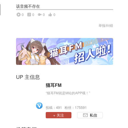
该音频不存在
0
0
0
0
举报/纠错
UP 主信息
猫耳FM
“猫耳FM就是M站的APP哦！”
投稿：491 粉丝：175591
+ 关注
私信