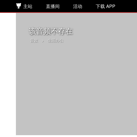
主站
直播间
活动
下载 APP
该音频不存在
音效
>
生活办公