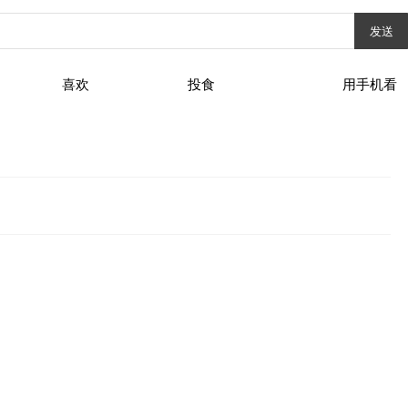
发送
喜欢
投食
用手机看