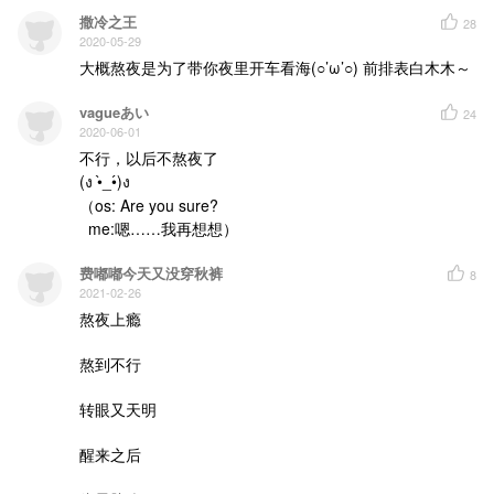
数着数着数着数着
突然被惊醒
撒冷之王
28
哎呀我刚刚数到了几
2020-05-29
数羊数鸡数星星
一二三四五六七
大概熬夜是为了带你夜里开车看海(○’ω’○) 前排表白木木～
数星数猪数大米
七六五四三二一
数着数着数着数着
vagueあい
24
突然被惊醒
2020-06-01
哎呀我刚刚数到了几
不行，以后不熬夜了

数羊数鸡数星星
一二三四五六七
(ง •̀_•́)ง

数星数猪数大米
五四三二一
（os: Are you sure? 

数着数着数着数着
  me:嗯……我再想想）
突然被惊醒
哎呀哎呀我数到了几
数羊数鸡数星星
费嘟嘟今天又没穿秋裤
8
一二三四五六七
2021-02-26
数星数猪数大米
七六五四三二一
熬夜上瘾

数着数着数着数着
突然被惊醒
哎呀我刚刚数到了几
熬到不行

转眼又天明

醒来之后
