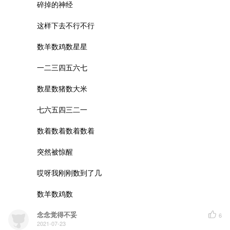
碎掉的神经

这样下去不行不行

数羊数鸡数星星

一二三四五六七

数星数猪数大米

七六五四三二一

数着数着数着数着

突然被惊醒

哎呀我刚刚数到了几

数羊数鸡数
念念觉得不妥
6
2021-07-23