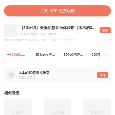
打开 APP 免费收听
【3D环绕】失眠治愈音乐体验馆（木木的3D音乐实验室）
追剧
2950 万次播放 · 专辑 · 连载中
“你今天和你喜欢的人说话了吗？” “说了。” “说了什么？” “说了。”
歌曲:熬夜上瘾
3D超治愈男声双声道《熬夜上瘾》木木的3D音乐实验室
3D励志女声双声道《微微》木木的3D音乐实验室
3D治愈男声双声道《夏天的风》木木的3D音乐实验室
3D温暖男声双声道《勾指起誓》木木的3D音乐实验室
作词:王艺玄
作曲:王艺玄
翻唱:龚泓人/小拍子
木木的3D音乐实验室
熬夜上瘾
关注
熬到不行
57325
人关注
转眼又天明
醒来之后
头晕脑胀
这样不行
相似音频
可是熬夜上瘾
一不小心又太过清醒
这样下去不行不行
懊恼伤心
决定养生早睡早起
可是躺在床上