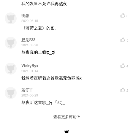
我的发量不允许我再熬夜
明愚
6
2020-06-15
《薄荷之夏》的图。
昱见233
5
2021-03-26
熬夜真的上瘾ಥ_ಥ
VickyByx
4
2021-01-14
我熬着夜听着这首歌毫无负罪感x
若仔丫
2
2021-06-29
熬夜听这首歌_(┐「ε:)_
查看更多评论