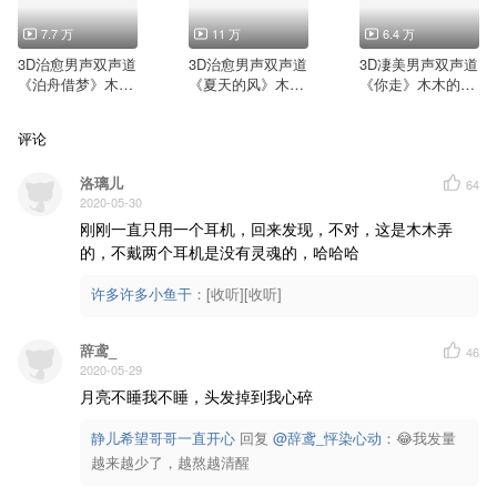
又睁圆了眼睛
于是早上自责
晚上失忆
7.7 万
11 万
6.4 万
碎掉的神经
3D治愈男声双声道
3D治愈男声双声道
3D凄美男声双声道
这样下去不行不行
数羊数鸡数星星
《泊舟借梦》木木
《夏天的风》木木
《你走》木木的3D
一二三四五六七
的3D音乐实验室
的3D音乐实验室
音乐实验室
数星数猪数大米
七六五四三二一
评论
数着数着数着数着
突然被惊醒
哎呀我刚刚数到了几
洛璃儿
64
数羊数鸡数星星
2020-05-30
一二三四五六七
数星数猪数大米
刚刚一直只用一个耳机，回来发现，不对，这是木木弄
七六五四三二一
的，不戴两个耳机是没有灵魂的，哈哈哈
数着数着数着数着
突然被惊醒
哎呀我刚刚数到了几
许多许多小鱼干
：
[收听][收听]
熬夜上瘾
熬到不行
转眼又天明
醒来之后
辞鸢_
46
头晕脑胀
2020-05-29
这样不行
可是熬夜上瘾
月亮不睡我不睡，头发掉到我心碎
一不小心又太过清醒
这样下去不行不行
静儿希望哥哥一直开心
回复 
@辞鸢_怦染心动
：😂我发量
数羊数鸡数星星
一二三四五六七
越来越少了，越熬越清醒
数星数猪数大米
七六五四三二一