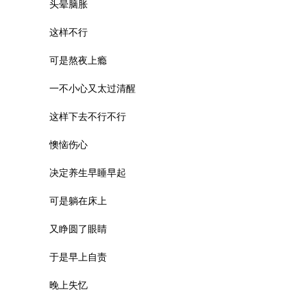
头晕脑胀

这样不行

可是熬夜上瘾

一不小心又太过清醒

这样下去不行不行

懊恼伤心

决定养生早睡早起

可是躺在床上

又睁圆了眼睛

于是早上自责

晚上失忆
