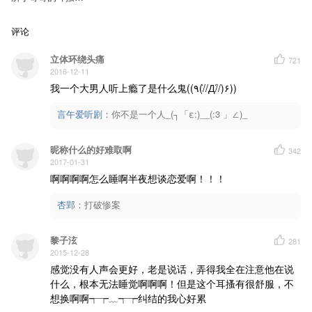
务
评论
立体环绕头痛
721
2016-12-11
我一个大男人听上瘾了是什么鬼((٩(//̀Д/́/)۶))
言午爱听剧
：
你不是一个人_(┐「ε:)__(:3 」∠)_
昵称什么的好难取啊
342
2017-01-31
啊啊啊啊怎么睡啊半夜想谈恋爱啊！！！
杏郢
：
打破惨案
黎子泫
281
2015-12-28
感觉没有人声会更好，老是说话，弄得我全在注意他在说
什么，根本无法睡觉啊啊啊！但是这个耳搔有很舒服，不
想换啊啊┭┮﹏┭┮纠结的我心好累