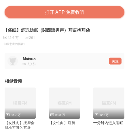
打开 APP 免费收听
【催眠】舒适助眠（関西語男声）耳语掏耳朵
42.6 万
261
失眠患者的福音←
_Matsuo
关注
975
人关注
相似音频
65.7 万
98.8 万
129 万
【女性向】按摩会
【女性向】店员
十分钟内进入睡眠
所小哥哥的耳搔服