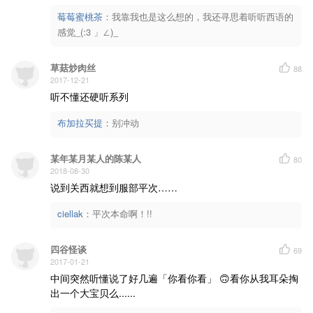
莓莓蜜桃茶
：
我靠我也是这么想的，我还寻思着听听西语的
感觉_(:3 」∠)_
草菇炒肉丝
88
2017-12-21
听不懂还硬听系列
布加拉买提
：
别冲动
某年某月某人的陈某人
80
2018-08-30
说到关西就想到服部平次……
ciellak
：
平次本命啊！!!
四谷怪谈
69
2017-01-21
中间突然听懂说了好几遍「你看你看」 🙃看你从我耳朵掏
出一个大宝贝么......