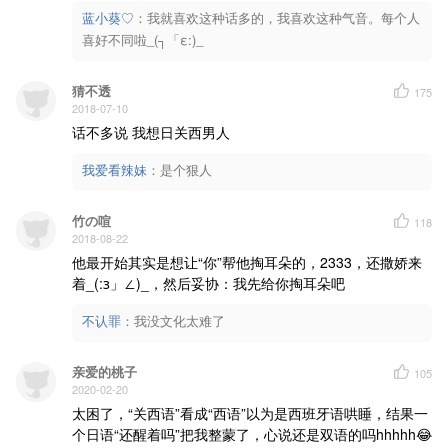
蓝小葵♡
：
我就喜欢这种话多的，我喜欢这种气音。每个人
喜好不同啦_(┐「ε:)_
猜不透
175
2018-07-10
话不多说 我想日关西男人
我爱看辣妹
：
是个狠人
竹の喧
118
2018-08-22
他最开始其实是想让“你”帮他掏耳朵的，2333，还撒娇来
着_(:з」∠)_，然后妥协：我先给你掏耳朵吧
不认罪
：
我没文化太难了
亲爱的桃子
105
2020-02-20
太困了，“关西语”看成“西语”以为是西班牙语哄睡，结果一
个日语“还醒着吗”把我整蒙了，心说还是双语的吗hhhhh😂