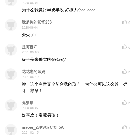
2020-08-01
为什么我觉得半奶半攻 好撩人⁄(⁄ ⁄•⁄ω⁄•⁄ ⁄)⁄
我是你的妖怪233
9
2020-08-01
变受了?
是阿宣吖
6
2021-03-06
孩子是来睡觉的⁄(⁄⁄•⁄ω⁄•⁄⁄)⁄
花花崽的亲妈
5
2021-06-19
淦！这个声音完全契合我的取向！为什么可以这么苏！妈
呀！救命！
兔猪猪
5
2020-08-07
好喜欢！宝藏男孩！
maoer_2JK9GvCfCF5A
4
2021-02-15