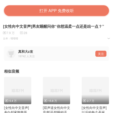
打开 APP 免费收听
[女性向中文音声]男友睡醒问你“你想温柔一点还是凶一点？”
7.9 万
28
台本：噔噔噔
音频后期：南宫
封面：图片来源于网络
真和大z攻
关注
19742
人关注
相似音频
5.4 万
15.8 万
2.7 万
[女性向中文音声]
[双声道女性向中文
[女性向中文音声]
表白邻家憨憨哥
音声]不想睡的话，
以后的每个圣诞我