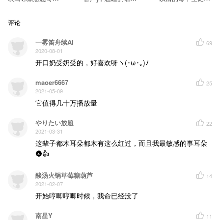
哥，他的回应是…
我们来做点别的好
都会在你身旁！
吗
评论
一雾笛舟续AI
69
2020-08-01
开口奶受奶受的，好喜欢呀ヽ(･ω･｡)ﾉ
maoer6667
25
2021-05-09
它值得几十万播放量
やりたい放題
22
2021-03-31
这辈子都木耳朵都木有这么红过，而且我最敏感的事耳朵
🌚👍
酸汤火锅草莓糖葫芦
14
2021-02-07
开始哼唧哼唧时候，我命已经没了
南星Y
11