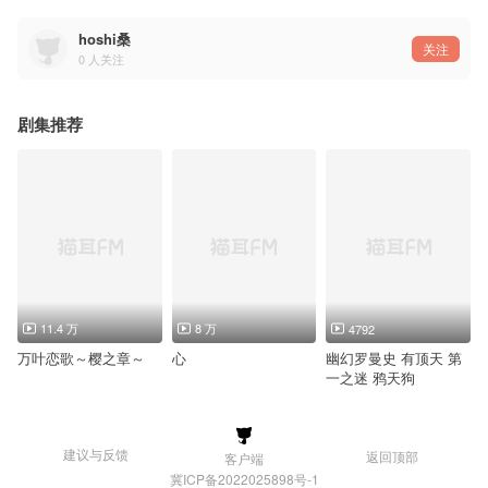
hoshi桑
关注
0
人关注
剧集推荐
11.4 万
8 万
4792
万叶恋歌～樱之章～
心
幽幻罗曼史 有顶天 第
一之迷 鸦天狗
建议与反馈
返回顶部
客户端
冀ICP备2022025898号-1