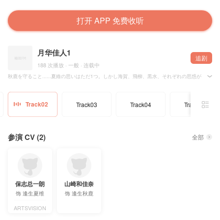
打开 APP 免费收听
月华佳人1
追剧
188 次播放 · 一般 · 连载中
秋鹿を守ること......夏維の思いはただ1つ。しかし海賀、飛柳、黒水、それぞれの思惑が、
逢生夏维（声：保志总一朗） 逢生秋鹿（声：山崎和佳奈）
Track02
Track03
Track04
Track06
参演 CV (2)
全部
保志总一朗
山崎和佳奈
饰
逢生夏维
饰
逢生秋鹿
ARTSVISION