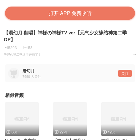
打开 APP 免费收听
【湯幻月·翻唱】神様の神様TV ver【元气少女缘结神第二季
OP】
5203
58
等好久第二季终于开播了！
这首OP在制作发表会上听了好多遍！！！
真的太好听啦！
巴卫还是一如既往的帅呜呜呜呜QA
湯幻月
恶罗王大人让我做你的狗吧汪汪汪！！！
关注
7990
人关注
相似音频
660
2273
1285