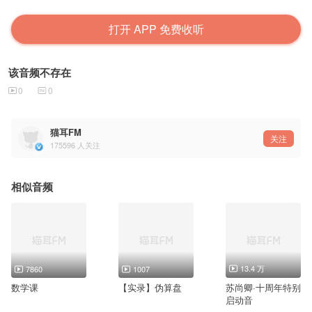
打开 APP 免费收听
该音频不存在
0
0
猫耳FM
关注
175596
人关注
相似音频
13.4 万
7860
1007
数学课
【实录】伪算盘
苏尚卿·十周年特别
启动音