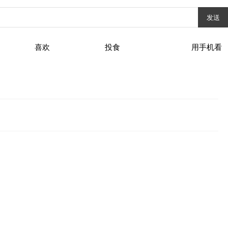
发送
喜欢
投食
用手机看