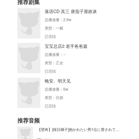
推荐剧集
落语CD 其三 唐茄子屋政谈
总播放量：
2.9w
类型：
一般
已完结
宝宝总店2 老手爸爸篇
总播放量：
--
类型：
乙女
已完结
晚安、明天见
总播放量：
6w
类型：
日抓
已完结
推荐音频
【壁咚】[桜日梯子]抱かれたい男1位に脅されています。0章【小野友树x高桥广树】02