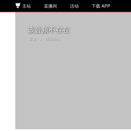
主站
直播间
活动
下载 APP
该音频不存在
音效
>
生活办公