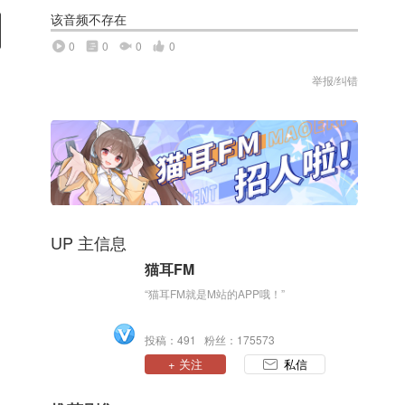
该音频不存在
0
0
0
0
举报/纠错
UP 主信息
猫耳FM
“猫耳FM就是M站的APP哦！”
投稿：491 粉丝：175573
+ 关注
私信