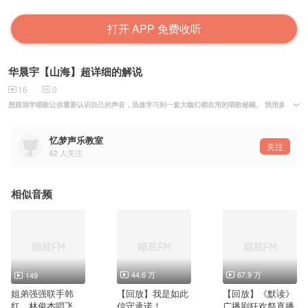
打开 APP 免费收听
华晨宇【山海】超详细的解说
16
0
想跟我学唱歌让你重新认识自己的声音，迅速学习到一套大咖们都在用的唱歌秘籍。 我用多年教
忆梦声乐教室
关注
62
人关注
相似音频
44.6 万
67.9 万
149
姐弟强强联手韩
【回放】我是如此
【回放】《默读》
红，林俊杰唱飞云
信守承诺！
广播剧狂欢祭直播