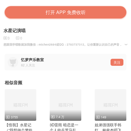
打开 APP 免费收听
水星记演唱
3
0
想跟我学唱歌就加我微信：michen2684或QQ：2783737312。让你重新认识自己的
忆梦声乐教室
关注
62
人关注
相似音频
7.4 万
3755
149
【悟我】水星记
3D雷雨 暗恋是一
姐弟强强联手韩
（“我想做个梦给
个人的兵荒马乱
红，林俊杰唱飞云