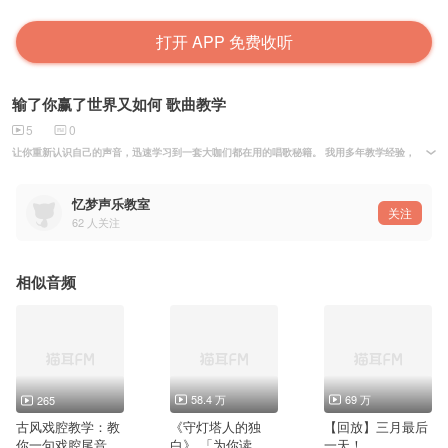
打开 APP 免费收听
输了你赢了世界又如何 歌曲教学
5
0
让你重新认识自己的声音，迅速学习到一套大咖们都在用的唱歌秘籍。 我用多年教学经验，把唱
忆梦声乐教室
关注
62
人关注
相似音频
58.4 万
69 万
265
古风戏腔教学：教
《守灯塔人的独
【回放】三月最后
你一句戏腔尾音的
白》 「为你读
一天！