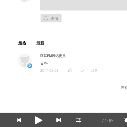
表情
最热
最新
猫耳FM风纪委员
支持
2017-05-03
回复
没
--:--
/
1:19