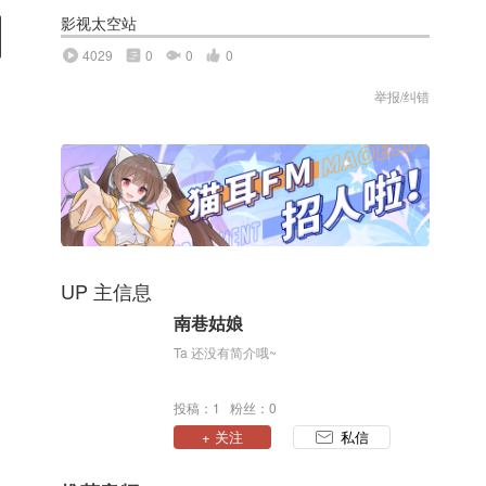
影视太空站
4029
0
0
0
举报/纠错
UP 主信息
南巷姑娘
Ta 还没有简介哦~
投稿：1 粉丝：0
+ 关注
私信