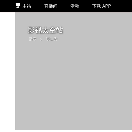
主站
直播间
活动
下载 APP
影视太空站
播客
>
脱口秀