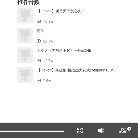
推荐音频
【kinsen】斩尽天下负心狗！
10.8w
阿杰
28.7w
十冷之《老爷惹不起》—轩ZONE
12.7w
【Hokori】杀破狼-挑战杰大花式complain100句
7.6w
1