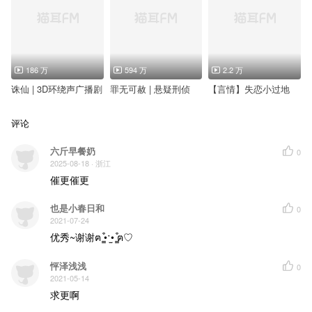
186 万
594 万
2.2 万
诛仙 | 3D环绕声广播剧
罪无可赦 | 悬疑刑侦
【言情】失恋小过地
评论
六斤早餐奶
0
2025-08-18
· 浙江
催更催更
也是小春日和
0
2021-07-24
优秀~谢谢ฅ ̳͒•ˑ̫• ̳͒ฅ♡
怦泽浅浅
0
2021-05-14
求更啊