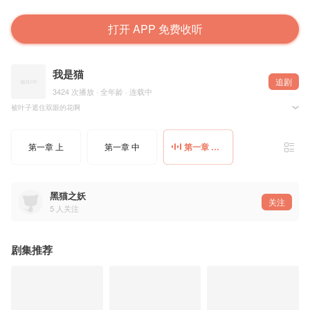
打开 APP 免费收听
我是猫
追剧
3424 次播放 · 全年龄 · 连载中
被叶子遮住双眼的花啊
安心的睡着吧
第一章 上
第一章 中
第一章 下 阿黑
黑猫之妖
关注
5
人关注
剧集推荐