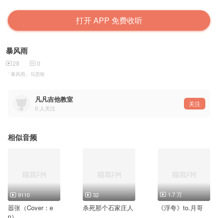
打开 APP 免费收听
暴风雨
28
0
「暴风雨」马思唯
凡凡吉他教室
关注
0
人关注
相似音频
1.7 万
9110
32
嚣张（Cover：e
杀死那个石家庄人
《浮夸》to.月哥
n）