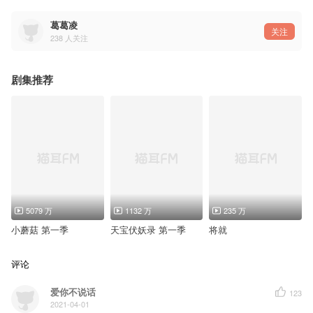
声明：
本作品中采用的音乐、音效等素材均来源于网络，著作权归原作者或发行公司所有。本作品仅供配
转载前请标明出处和保留完整剧组信息和声明，谢谢！
葛葛凌
关注
238
人关注
剧集推荐
5079 万
1132 万
235 万
小蘑菇 第一季
天宝伏妖录 第一季
将就
评论
爱你不说话
123
2021-04-01