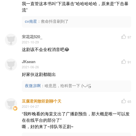
我一直管这本书叫“下流暴击”哈哈哈哈哈，原来是“下击暴
流”
cv南星
：
救命抖音刷到了
宋花花520_
97
2021-10-29
这剧该不会全程消音吧😂
JKsean
91
2021-06-26
好家伙这剧都能出
夜微凉啊
：
啥意思，给科普一下 (•̀ᴗ•́)و ̑̑
豆腐君闲散听剧聊个天
65
2021-04-27
“我昨晚看的海棠文出了广播剧预告，那大概是唯一可以发
在在线平台的部分了”

嘶，好的来了~排队等正剧~