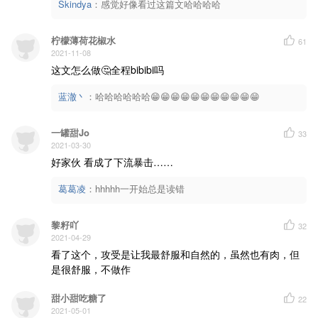
Skindya
：
感觉好像看过这篇文哈哈哈哈
柠檬薄荷花椒水
61
2021-11-08
这文怎么做🤔全程bibibi吗
蓝澈丶
：
哈哈哈哈哈哈😁😁😁😁😁😁😁😁😁😁😁
一罐甜Jo
33
2021-03-30
好家伙 看成了下流暴击……
葛葛凌
：
hhhhh一开始总是读错
黎籽吖
32
2021-04-29
看了这个，攻受是让我最舒服和自然的，虽然也有肉，但
是很舒服，不做作
甜小甜吃糖了
22
2021-05-01