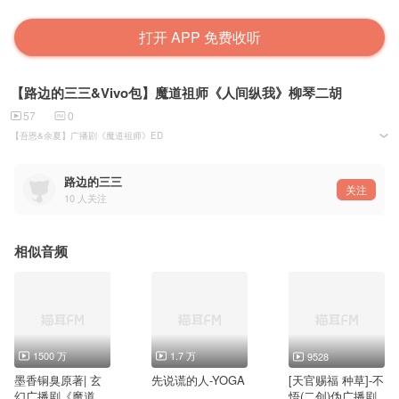
打开 APP 免费收听
【路边的三三&Vivo包】魔道祖师《人间纵我》柳琴二胡
57
0
【吾恩&余夏】广播剧《魔道祖师》ED
柳琴演奏：路边的三三
二胡演奏：Vivo包
路边的三三
关注
10
人关注
相似音频
1500 万
1.7 万
9528
墨香铜臭原著| 玄
先说谎的人-YOGA
[天官赐福 种草]-不
幻广播剧《魔道祖
悟(二创)伪广播剧