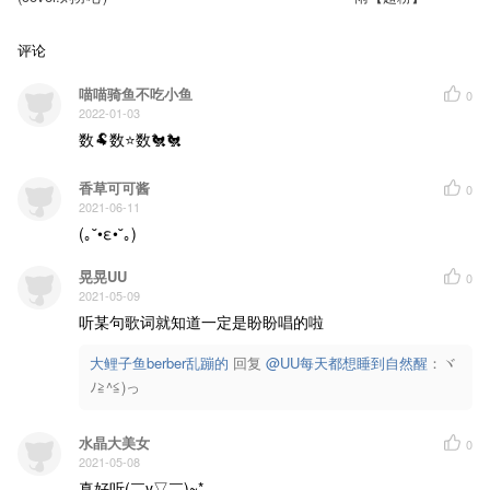
评论
喵喵骑鱼不吃小鱼
0
2022-01-03
数🐏数⭐数🐔🐔
香草可可酱
0
2021-06-11
(｡˘•ε•˘｡)
晃晃UU
0
2021-05-09
听某句歌词就知道一定是盼盼唱的啦
大鲤子鱼berber乱蹦的
回复 
@UU每天都想睡到自然醒
：ヾ
ﾉ≧^≦)っ
水晶大美女
0
2021-05-08
真好听(￣y▽￣)~*