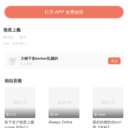
打开 APP 免费收听
熬夜上瘾
262
0
emm...布星布星>_<
大鲤子鱼berber乱蹦的
关注
0
人关注
相似音频
373
69
6645
鱼干贫户熬夜上瘾
Always Online
最好的都给你to小
(cover.刘亦心)
雨【超粉】