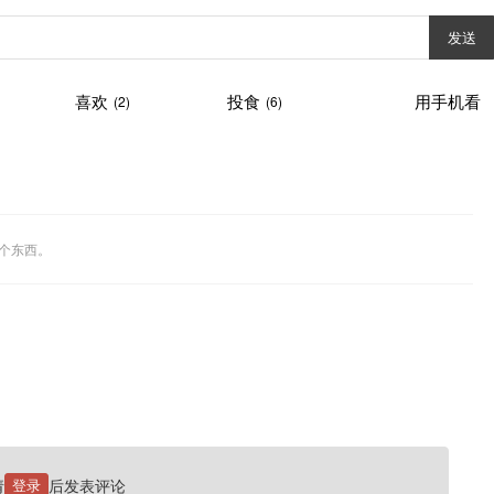
发送
喜欢
投食
用手机看
(2)
(6)
一个东西。
请
登录
后发表评论