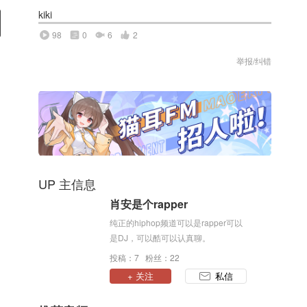
kiki
98
0
6
2
举报/纠错
UP 主信息
肖安是个rapper
纯正的hiphop频道可以是rapper可以
是DJ，可以酷可以认真聊。
投稿：7 粉丝：22
+ 关注
私信