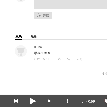
表情
最热
最新
DTina
最喜🍑🙊🍓
2021-05-31
回复
没
--:--
/
0:59