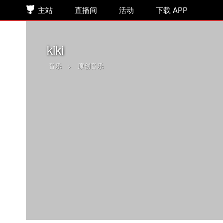
主站
直播间
活动
下载 APP
kiki
音乐
>
原创音乐