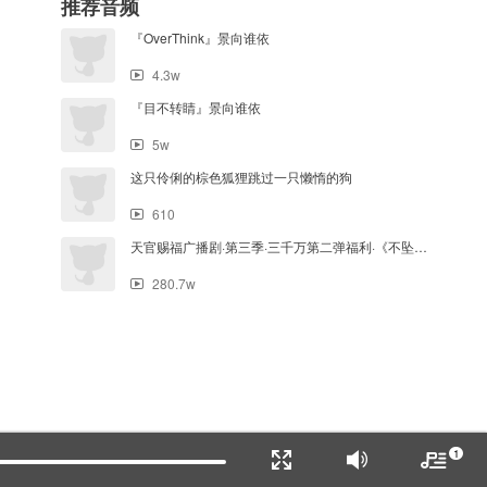
推荐音频
『OverThink』景向谁依
4.3w
『目不转睛』景向谁依
5w
这只伶俐的棕色狐狸跳过一只懒惰的狗
610
天官赐福广播剧·第三季·三千万第二弹福利·《不坠》主役版
280.7w
1