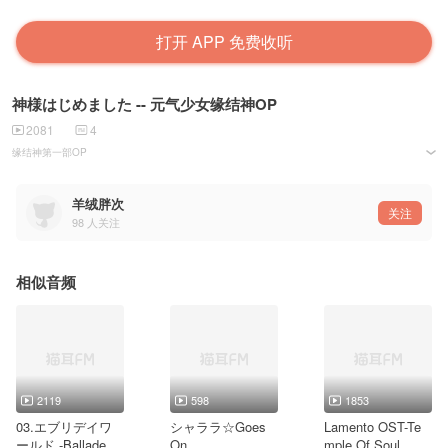
打开 APP 免费收听
神様はじめました -- 元气少女缘结神OP
2081
4
缘结神第一部OP
这部少女漫之前看的根本停不下来。。。
巴卫男神！
谁来拯救我的少女心！
羊绒胖次
关注
98
人关注
祝小雨生日快乐。@雨贱贱
相似音频
2119
598
1853
03.エブリデイワ
シャララ☆Goes
Lamento OST-Te
ールド -Ballade Ar
On
mple Of Soul