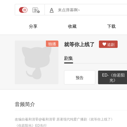
分享
收藏
下载
就等你上线了
独播
剧集
ED-《你若阳
预告
光》
音频简介
改编自羲和清零@羲和清零 原著现代纯爱广播剧《就等你上线了》
《你若阳光》ED先行