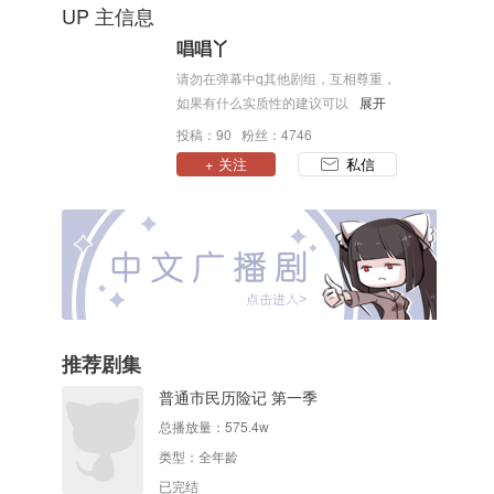
UP 主信息
唱唱丫
请勿在弹幕中q其他剧组，互相尊重，
如果有什么实质性的建议可以私信告
展开
知，唱唱会努力肝好下一期，谢谢。
投稿：90 粉丝：4746
+ 关注
私信
推荐剧集
普通市民历险记 第一季
总播放量：
575.4w
类型：
全年龄
已完结