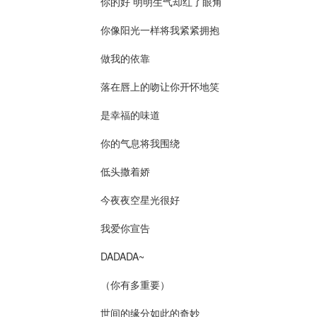
你的好 明明生气却红了眼角

你像阳光一样将我紧紧拥抱

做我的依靠

落在唇上的吻让你开怀地笑

是幸福的味道

你的气息将我围绕

低头撒着娇

今夜夜空星光很好

我爱你宣告

DADADA~

（你有多重要）

世间的缘分如此的奇妙
