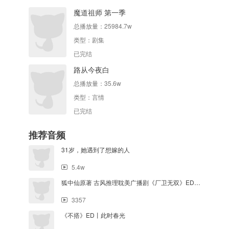
魔道祖师 第一季
总播放量：
25984.7w
类型：
剧集
已完结
路从今夜白
总播放量：
35.6w
类型：
言情
已完结
推荐音频
31岁，她遇到了想嫁的人
5.4w
狐中仙原著 古风推理耽美广播剧《厂卫无双》ED《故人归人》
3357
《不搭》ED丨此时春光