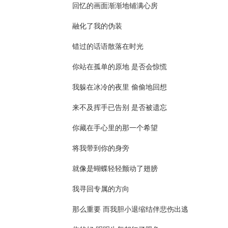
回忆的画面渐渐地铺满心房

落在唇上的吻让你开怀地笑
是幸福的味道
融化了我的伪装

你的气息将我围绕
低头撒着娇
错过的话语散落在时光

今夜夜空星光很好
你站在孤单的原地 是否会惊慌

我爱你宣告
我躲在冰冷的夜里 偷偷地回想

DADADA~
（你有多重要）
来不及挥手已告别 是否被遗忘

世间的缘分如此的奇妙
你藏在手心里的那一个希望

谢谢你没有放弃我
与孤单为牢
将我带到你的身旁

就像是蝴蝶轻轻颤动了翅膀

【声明】本作品中采用的音乐、音效等素材均来自于互联网，著作权归原作
禁二次上传至任何平台，禁止二次剪辑制作或单截、修改等，禁止任何第三
我寻回专属的方向

那么重要 而我胆小退缩结伴悲伤出逃
