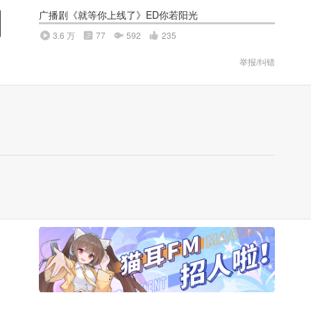
广播剧《就等你上线了》ED你若阳光
3.6 万
77
592
235
举报/纠错