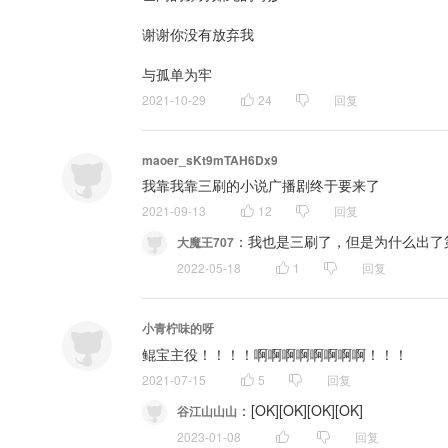
谢谢你没有放弃我

与孤单为牢
2021-10-29
24
回复
maoer_sKt9mTAH6Dx9
我靠我靠三刷的小说广播剧终于要来了
2021-09-13
12
回复
：
我也是三刷了，但是为什么出了
大魔王707
2022-05-18
1
回复
小青柠味的呀
鲲宝主役！！！！啊啊啊啊啊啊啊啊！！！
2021-07-15
5
回复
：
[OK][OK][OK][OK]
谷江山山山
2023-01-08
回复