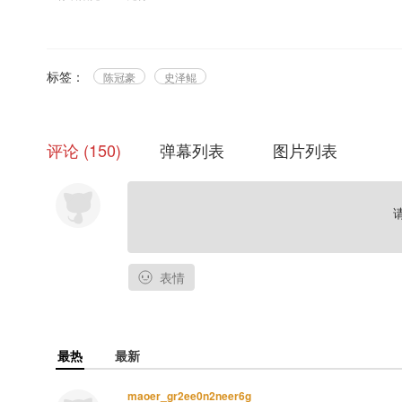
ED都来了，正剧会远吗？
原曲/原唱：（为了你）CHEN/伯贤/XIUMIN
策划：乱唱唱【浮声绘梦】
标签：
陈冠豪
史泽鲲
唱见：空城@空城爱唱歌
填词：雪影无华【昆仑班】@回风看南雪
美工：奶油塔【DL_工作室】@若西西奶油塔
评论
150
弹幕列表
图片列表
后期：思沂@大概就是辣个不正经的四姨
主役
秦炀：陈冠豪@CV陈冠豪
何晋：史泽鲲【边江工作室】@大鲲er
就像是坠入一片温柔的海洋
表情
将我包围在你身旁
简单的话语驱散不安和迷茫
我望着你脸悄悄发烫
你的目光
最热
最新
是我想要伸手去触及的暖阳
可是呢
maoer_gr2ee0n2neer6g