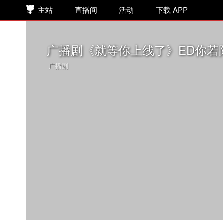
主站
直播间
活动
下载 APP
广播剧《就等你上线了》ED你若
广播剧