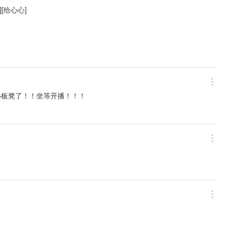
][给心心]
小板凳了！！坐等开播！！！