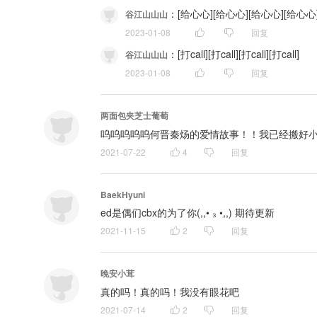
：
[给心心][给心心][给心心][给心心
谷江山山山
2023-01-08
回复
：
[打call][打call][打call][打call]
谷江山山山
2023-01-08
回复
两面包夹芝士葡萄
呜呜呜呜呜何晋秦炀的爱情故事！！我已经搬好
2021-07-22
4
回复
BaekHyuni
ed是偶们cbx的为了你(,,• ₃ •,,) 期待更新
2021-11-15
2
回复
晚安小茸
真的吗！真的吗！我没有眼花吧
2021-07-14
2
回复