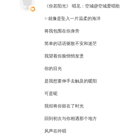
我却将你留在了时光
《你若阳光》 唱见：空城@空城爱唱歌 

回到初次与你相遇那个地方
✨就像是坠入一片温柔的海洋

风声在吟唱
回忆的画面渐渐地铺满心房
将我包围在你身旁

融化了我的伪装
简单的话语驱散不安和迷茫

错过的话语散落在时光
你站在孤单的原地 是否会惊慌
我望着你脸悄悄发烫

我躲在冰冷的夜里 偷偷地回想
来不及挥手已告别 是否被遗忘
你的目光

你藏在手心里的那一个希望
是我想要伸手去触及的暖阳

将我带到你的身旁
就像是蝴蝶轻轻颤动了翅膀
可是呢

我寻回专属的方向
我却将你留在了时光

那么重要 而我胆小退缩结伴悲伤出逃
回到初次与你相遇那个地方

你的好 明明生气却红了眼角
风声在吟唱

你像阳光一样将我紧紧拥抱
做我的依靠