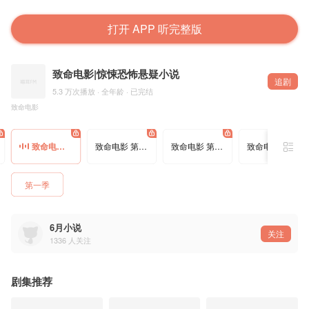
打开 APP 听完整版
致命电影|惊悚恐怖悬疑小说
追剧
5.3 万次播放 · 全年龄 · 已完结
致命电影
致命电影 第050集 梦冕来了
致命电影 第051集 午夜脚步
致命电影 第052集 正常脚印
致命电影 第053集 戴绿帽子
第一季
6月小说
关注
1336
人关注
剧集推荐