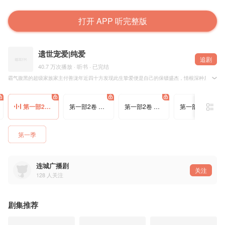
打开 APP 听完整版
遗世宠爱|纯爱
追剧
40.7 万次播放 · 听书 · 已完结
霸气腹黑的超级家族家主付善泷年近四十方发现此生挚爱便是自己的保镖盛杰，情根深种后，爱人
只恨相知太晚，相守太短，因爱成痴，因爱入魔，殉情重生，回到一切尚未发生时，他们的爱情故
“如果可以重来，老子一定要在还没变成烂泥之前，找到你……”
第一部2卷 青春成长时 183几位爷
第一部2卷 青春成长时 184上宾馆 上
第一部2卷 青春成长时 185上宾馆 下
第一部2卷 青春成长时 186巧合不巧合
“哦？找到我做什么？报仇雪恨？”
“不！勾搭你！套住你！赢了你！然后用我的一辈子宠着你 ……”
“这不还是报仇雪恨？”
三世情缘，三世纠葛，纵然时光易老，爱情誓言会否不变？
第一季
“最后的最后，换我来……宠爱你！
你等着，按照你最后跟我的约定，我会来找你的！在那之前，你千万别爱上别人！”
连城广播剧
关注
128
人关注
剧集推荐