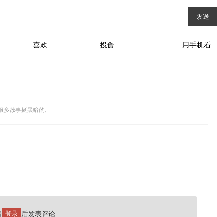
发送
喜欢
投食
用手机看
现很多故事挺黑暗的。
请
登录
后发表评论