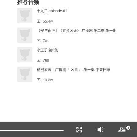
推荐音频
十九日 episode.01
55.4w
【安与夜声】《置换凶途》 广播剧 第二季 第一期
7w
小王子 第3集
769
杨溯原著丨广播剧「 凶祟」· 第一集-不要回家
13.2w
1