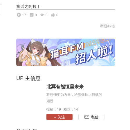
童话之阿拉丁
17
0
0
0
举报/纠错
UP 主信息
北冥有熊恒星未来
将恐怖变为力量，给想像插上惊悚的
翅膀
投稿：19 粉丝：14
+ 关注
私信