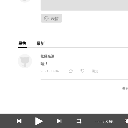
表情
最热
最新
松醪糙酒
哇！
2021-08-04
回复
没
--:--
/
8:55