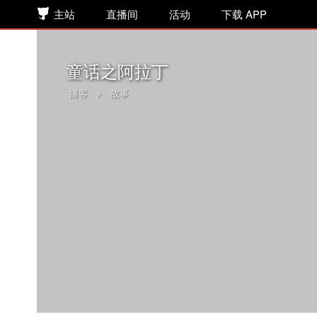
主站
直播间
活动
下载 APP
童话之阿拉丁
播客
>
故事