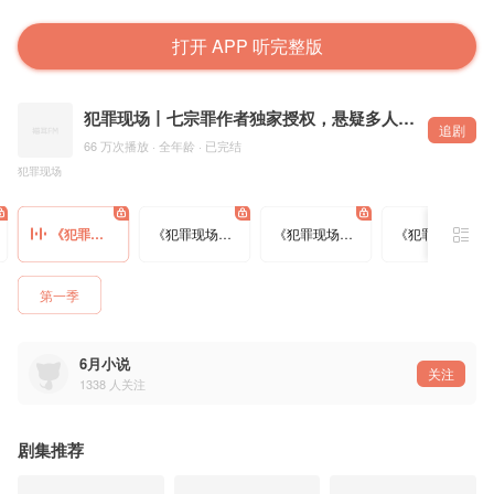
打开 APP 听完整版
犯罪现场丨七宗罪作者独家授权，悬疑多人有声剧
追剧
66 万次播放 · 全年龄 · 已完结
犯罪现场
《犯罪现场》第091集-千夫所指
《犯罪现场》第092集-别样的灯光雷达
《犯罪现场》第093集-凶手的电话
《犯罪现场》第094集-永不离身的软笔
第一季
6月小说
关注
1338
人关注
剧集推荐