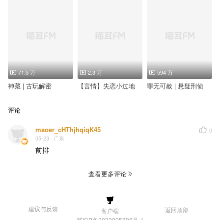
71.5 万
2.3 万
594 万
神藏 | 古玩解密
【言情】失恋小过地
罪无可赦 | 悬疑刑侦
评论
maoer_cHThjhqiqK45
0
05-23
· 广东
前排
查看更多评论
建议与反馈
返回顶部
客户端
冀ICP备2022025898号-1