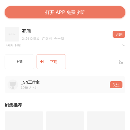
打开 APP 免费收听
死间
追剧
3124 次播放 · 广播剧 · 全一期
《死间·下期》
STAFF
出品：S.N.工作室
上期
下期
策划：key【S.N.工作室】
导演：陆可竺【S.N.工作室】
原作：轩辕 【S.N.工作室】
剧本：染墨 【S.N.工作室】
后期：贰仔【S.N.工作室】
_SN工作室
题字：石头【S.N.工作室】
关注
美工：霖音【S.N.工作室】
3069
人关注
字幕：苏叶【S.N.工作室】
CAST：
报幕：天雷无妄【S.N.工作室】
剧集推荐
刘畅：天雷无妄【S.N.工作室】
林自强：残月的枫影【S.N.工作室】
江伟国：疯狗【STF剧团】
郑国锋：深黯火羽 【S.N.工作室】
乔梁：百年【S.N.工作室】
验收员：雨良【S.N.工作室】