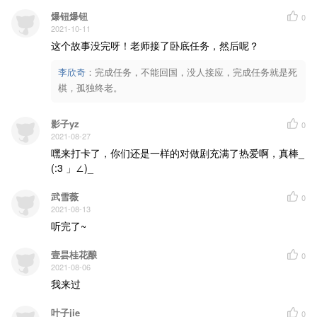
爆钮爆钮
0
2021-10-11
这个故事没完呀！老师接了卧底任务，然后呢？
李欣奇
：
完成任务，不能回国，没人接应，完成任务就是死
棋，孤独终老。
影子yz
0
2021-08-27
嘿来打卡了，你们还是一样的对做剧充满了热爱啊，真棒_
(:3 」∠)_
武雪薇
0
2021-08-13
听完了~
壹昙桂花酿
0
2021-08-06
我来过
叶子jie
0