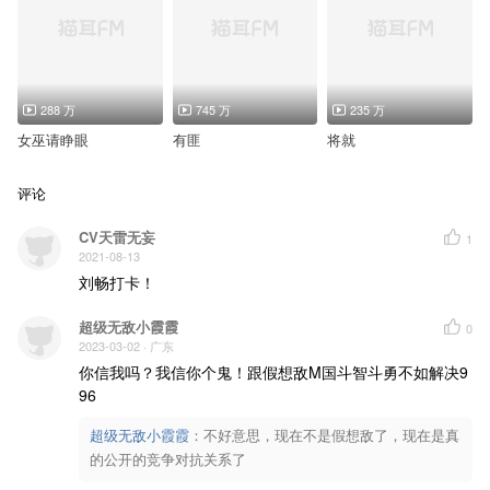
群杂1/群杂警察：尘话【S.N.工作室】
288 万
745 万
235 万
女巫请睁眼
有匪
将就
评论
CV天雷无妄
1
2021-08-13
刘畅打卡！
超级无敌小霞霞
0
2023-03-02
· 广东
你信我吗？我信你个鬼！跟假想敌M国斗智斗勇不如解决9
96
超级无敌小霞霞
：
不好意思，现在不是假想敌了，现在是真
的公开的竞争对抗关系了