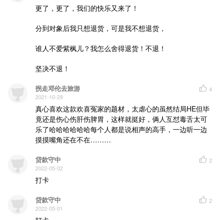
更了，更了，我们的快乐又来了！

分到对象后我只想退货，可是我不想退货，

谁人不爱紫枫儿？我怎么舍得退货！不退！

坚决不退！
拐走邓伦去旅游
4
2021-10-29
真心喜欢这款欢喜冤家的题材，太虐心的虽然结局HE但毕
竟还是伤心伤肝伤脾胃，这样就挺好，俩人互怼毒舌太可
乐了哈哈哈哈哈哈每个人都是说相声的高手，一边听一边
摸摸嘴角还在不在………
贷款守中
2
2022-05-02
打卡
贷款守中
2
2022-05-01
打卡