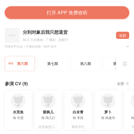
打开 APP 免费收听
分到对象后我只想退货
追剧
56.5 万次播放 · 广播剧 · 连载中
羽落有声出品｜不雅臣@烙一锅周 原作
现代沙雕欢脱广播剧《分到对象后我只想退货》第六期
-ED结尾有彩蛋,记得一定要听完！
第六期
第七期
第八期
第九期
制作组：
策编：小正
导演：芃芃其麦【55号棚】@我行其野_去文莱
后期：夏木@桔梗桔子梗
参演 CV (9)
全部
画师：艾草米粿 @艾草米粿
排版：小正
题字：云深Cloudin【熊猫饲养大队】@云深Cloudin
字幕：OCIR·字幕组
配音组：
许度：水芜鱼【自由人】@水芜鱼
水芜鱼
紫枫儿
白末青
萝卜
周几行：紫枫儿【优思铭想】@Fender芬达
饰
许度
饰
周几行
饰
李程
饰
林建华
李程：白末青【特邀】@cv白末青
庄老师：远山【STF剧团】@--远上寒山--
许老师：鬼仙
优思铭想工作室
裔美声社
林建华：萝卜@就是内个萝卜