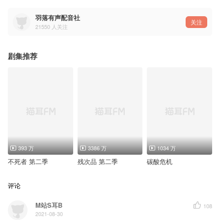
导演：马善人【涟漪工作室】@佛系的马大善人
前台：徐行@徐行-不是航
杜医生：青師@野生青師
羽落有声配音社
关注
服务员：徐行【熊猫饲养大队】@徐行-不是航
21550
人关注
小何：狐若@Yejinn狐若
小冰：雨过@雨过想要Sandman
曹溪：一半@壹海静半
朋友1：徐行【熊猫饲养大队】@徐行-不是航
剧集推荐
朋友2：守护【十四桥】@cv-守护
朋友3：江云归@无语的刘先生
ED：
《最佳男演员》
原曲：《玫瑰拍卖行》
翻唱：孙英俊【特邀】@嗜睡患者孙英俊
填词：水芜鱼【自由人】
海报：大花@等你陪我看花
混音：一千斛担子【特邀】@一千斛担子
393 万
3386 万
1034 万
不死者 第二季
残次品 第二季
碳酸危机
评论
M站S耳B
108
2021-08-30