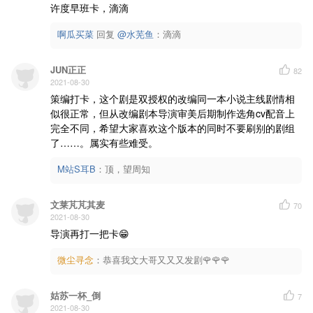
许度早班卡，滴滴
啊瓜买菜
回复 
@水芜鱼
：滴滴
JUN正正
82
2021-08-30
策编打卡，这个剧是双授权的改编同一本小说主线剧情相
似很正常，但从改编剧本导演审美后期制作选角cv配音上
完全不同，希望大家喜欢这个版本的同时不要刷别的剧组
了……。属实有些难受。
M站S耳B
：
顶，望周知
文莱芃芃其麦
70
2021-08-30
导演再打一把卡😁
微尘寻念
：
恭喜我文大哥又又又发剧🌹🌹🌹
姑苏一杯_倒
7
2021-08-30