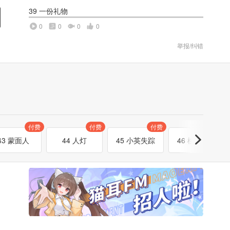
39 一份礼物
0
0
0
0
举报/纠错
付费
付费
付费
付费
43 蒙面人
44 人灯
45 小英失踪
46 桃林山村