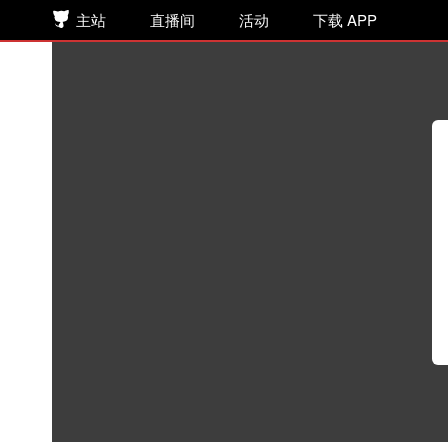
主站
直播间
活动
下载 APP
39 一份礼物
听书
>
网络小说