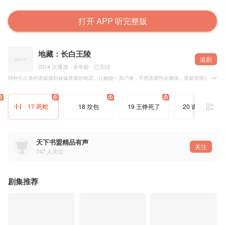
打开 APP 听完整版
地藏：长白王陵
追剧
2014 次播放 · 全年龄 · 已完结
特种兵出身的唐嫆接到妹妹唐幂的电话，让她烧一具尸体，不然唐幂性命难保。唐嫆冒雨来到殡仪
唐嫆与鉴宝专家靳柯，靳柯的发小死党三胖，以及其他几位各具特殊能力的人组成搜索队，共同寻找
历尽千辛万苦，他们来到了长白山下的螳螂村，认识了当地村民李老汉，发现他的长相特征符合玛
以罗驼子为首，一路暗中跟踪的文物盗贩团伙强抢郎戒，逼迫搜寻队与玛雅人为他们办事，终于找
17 死蛇
18 坟包
19 王铮死了
20 诡异车祸
晚年的攸侯喜想念故土丰满水草，归心似箭，却不料走到长白山时发病而亡，带的一队玛雅人随从便
天下书盟精品有声
关注
747
人关注
剧集推荐