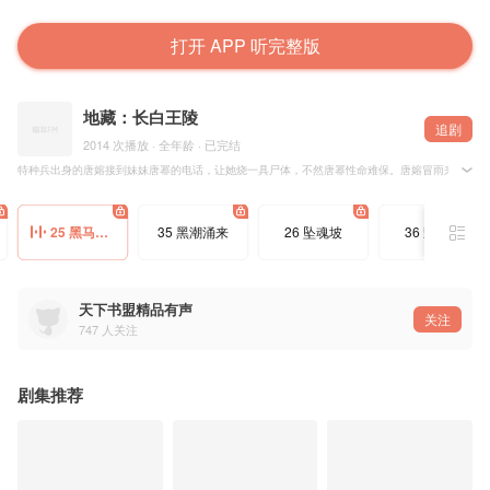
打开 APP 听完整版
地藏：长白王陵
追剧
2014 次播放 · 全年龄 · 已完结
特种兵出身的唐嫆接到妹妹唐幂的电话，让她烧一具尸体，不然唐幂性命难保。唐嫆冒雨来到殡仪
唐嫆与鉴宝专家靳柯，靳柯的发小死党三胖，以及其他几位各具特殊能力的人组成搜索队，共同寻找
历尽千辛万苦，他们来到了长白山下的螳螂村，认识了当地村民李老汉，发现他的长相特征符合玛
以罗驼子为首，一路暗中跟踪的文物盗贩团伙强抢郎戒，逼迫搜寻队与玛雅人为他们办事，终于找
25 黑马丢魂
35 黑潮涌来
26 坠魂坡
36 野猪群
晚年的攸侯喜想念故土丰满水草，归心似箭，却不料走到长白山时发病而亡，带的一队玛雅人随从便
天下书盟精品有声
关注
747
人关注
剧集推荐