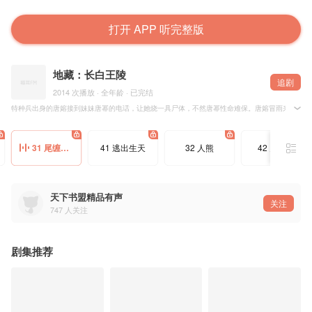
打开 APP 听完整版
地藏：长白王陵
追剧
2014 次播放 · 全年龄 · 已完结
特种兵出身的唐嫆接到妹妹唐幂的电话，让她烧一具尸体，不然唐幂性命难保。唐嫆冒雨来到殡仪
唐嫆与鉴宝专家靳柯，靳柯的发小死党三胖，以及其他几位各具特殊能力的人组成搜索队，共同寻找
历尽千辛万苦，他们来到了长白山下的螳螂村，认识了当地村民李老汉，发现他的长相特征符合玛
以罗驼子为首，一路暗中跟踪的文物盗贩团伙强抢郎戒，逼迫搜寻队与玛雅人为他们办事，终于找
31 尾缠人俑
41 逃出生天
32 人熊
42 鬼打墙
晚年的攸侯喜想念故土丰满水草，归心似箭，却不料走到长白山时发病而亡，带的一队玛雅人随从便
天下书盟精品有声
关注
747
人关注
剧集推荐