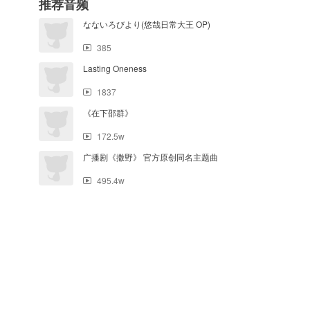
推荐音频
なないろびより(悠哉日常大王 OP)
385
Lasting Oneness
1837
《在下邵群》
172.5w
广播剧《撒野》 官方原创同名主题曲
495.4w