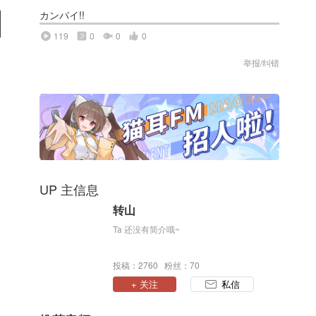
カンパイ!!
119
0
0
0
举报/纠错
UP 主信息
转山
Ta 还没有简介哦~
投稿：2760 粉丝：70
+ 关注
私信