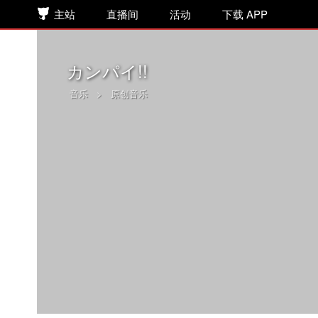
主站
直播间
活动
下载 APP
カンパイ!!
音乐
>
原创音乐