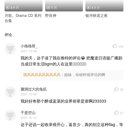
8.9 万
5 万
4.5 万
月歌。Drama CD 系列
野良神
银河铁道之夜
合集
评论
小格格呀_
104
2021-10-08
我的天，达子读了我在推特的评论😭 把魔道日语版广播剧
当成日常生活bgm的人在这里🙋🏻‍♀️🙋🏻‍♀️
随风风风风风风风风风
：
姐妹，你啥时候评论的啊
脑洞过大的兔叽
33
2021-10-08
我好好奇那个醉成蓝湛的业界前辈是谁啊233333
于是空山
27
2021-10-10
达子还说一起收录很开心，返音少，真的别立这种flag，等