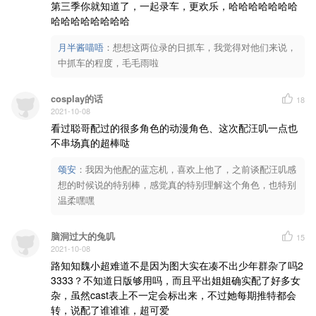
第三季你就知道了，一起录车，更欢乐，哈哈哈哈哈哈哈
哈哈哈哈哈哈哈哈
月半酱喵唔
：
想想这两位录的日抓车，我觉得对他们来说，
中抓车的程度，毛毛雨啦
cosplay的话
18
2021-10-08
看过聪哥配过的很多角色的动漫角色、这次配汪叽一点也
不串场真的超棒哒
颂安
：
我因为他配的蓝忘机，喜欢上他了，之前谈配汪叽感
想的时候说的特别棒，感觉真的特别理解这个角色，也特别
温柔嘿嘿
脑洞过大的兔叽
15
2021-10-08
路知知魏小超难道不是因为图大实在凑不出少年群杂了吗2
3333？不知道日版够用吗，而且平出姐姐确实配了好多女
杂，虽然cast表上不一定会标出来，不过她每期推特都会
转，说配了谁谁谁，超可爱