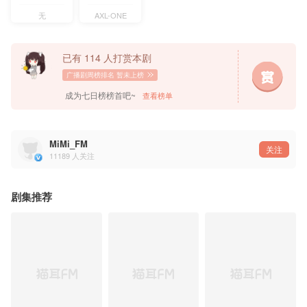
协助：寻声工作室、動物、清川ゆかり、泡泡乐、控控、呉 兆峰、坂本 こずえ
插画：Zaneri
无
AXL-ONE
插画设计：原七
LOGO设计：kyrja @kyrja
已有 114 人打赏本剧
广播剧周榜排名
暂未上榜
成为七日榜榜首吧~
查看榜单
MiMi_FM
关注
11189
人关注
剧集推荐