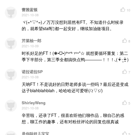
蕾雅蓝顿
10
2021-10-08
ヾ(=^▽^=)ノ万万没想到居然有FT。不知道什么时候录
的，就希望staff们都一起安好，继续加油做项目。
芹菜柚一郎
8
2021-10-09
时长好足的FT！(❃•ᗜ•)ᵗᑋᵃᐢᵏ ᵞᵒᵘ*☆ 就想要循环重复：第二
季下半部分，第三季全都搞快点鸭————！！！◟( ᵒ̴̶̷̥́ ·̫ ᵒ̴̶̷̣̥̀ )
诺拉诺拉SP
7
2021-10-08
天呐FT！不是说好的日野老师多说一些吗？最后还是变成
达子blahblahblah，哈哈哈还可爱呀(/≥▽≤/)
ShirleyWeng
5
2021-10-08
辛苦啦，还录了FT，很喜欢听他们聊作品，聊自己的感
想，聊工作的趣事，还有对粉丝评论的回复也很真诚
是你哒妞儿宝宝
5