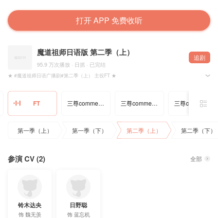
打开 APP 免费收听
魔道祖师日语版 第二季（上）
追剧
95.9 万次播放 · 日抓 · 已完结
★ #魔道祖师日语广播剧#第二季（上） 主役FT ★
※ MiMi 出品 @晋江文学城 @墨香铜臭MXTX 原著，BraveHearts工作室 制作，@寻声工作室
三尊comment・聂明玦
三尊comment・蓝曦臣
三尊comment・金光瑶
FT
=主役FT嘉宾=
魏无羡：铃木达央
蓝忘机：日野聪
第一季（上）
第一季（下）
第二季（上）
第二季（下）
=STAFF=
制作：MiMi
原作：墨香銅臭 @墨香铜臭MXTX
录音监督：榎本 覚
参演 CV (2)
项目监督：括号 @战场老军医括号君
全部
翻译监督：黒鋼、Renee、髙岡 直美
制作进行：Renee、髙岡 直美、呉 兆峰
音響制作：BraveHearts
录音工作室：BraveHearts Studio
录音：やまなかけんじ、加峯 廣一、寺内 涼祐
剪辑：一戸 良平、河野 健祐、やまなかけんじ、加峯 廣一、寺内 涼祐
铃木达央
日野聪
翻译：优酱
日文监修：時田シャケ
饰
魏无羡
饰
蓝忘机